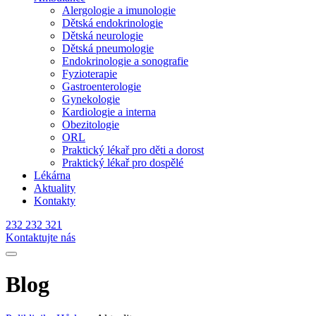
Alergologie a imunologie
Dětská endokrinologie
Dětská neurologie
Dětská pneumologie
Endokrinologie a sonografie
Fyzioterapie
Gastroenterologie
Gynekologie
Kardiologie a interna
Obezitologie
ORL
Praktický lékař pro děti a dorost
Praktický lékař pro dospělé
Lékárna
Aktuality
Kontakty
232 232 321
Kontaktujte nás
Blog