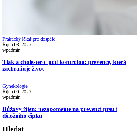
Praktický lékař pro dospělé
Říjen 08. 2025
wpadmin
Tlak a cholesterol pod kontrolou: prevence, která
zachraňuje život
Gynekologie
Říjen 06. 2025
wpadmin
Růžový říjen: nezapomeňte na prevenci prsu i
děložního čípku
Hledat