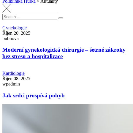
Poliklinika Hůrka
>
Aktuality
Search
Search
for:
Gynekologie
Říjen 20. 2025
bubnova
Moderní gynekologická chirurgie – šetrné zákroky
bez stresu a hospitalizace
Kardiologie
Říjen 08. 2025
wpadmin
Jak srdci prospívá pohyb