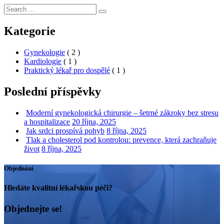
Search
Search
for:
Kategorie
Gynekologie
( 2 )
Kardiologie
( 1 )
Praktický lékař pro dospělé
( 1 )
Poslední příspěvky
Moderní gynekologická chirurgie – šetrné zákroky bez stresu
a hospitalizace
20 října, 2025
Jak srdci prospívá pohyb
8 října, 2025
Tlak a cholesterol pod kontrolou: prevence, která zachraňuje
život
8 října, 2025
Objednání
Hledáte kvalitní lékařskou péči?
Objednejte se!