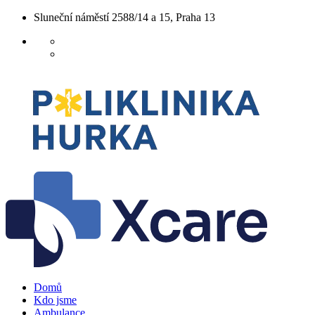
Skip
Sluneční náměstí 2588/14 a 15, Praha 13
to
content
Domů
Kdo jsme
Ambulance