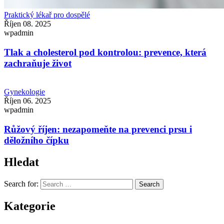
Praktický lékař pro dospělé
Říjen 08. 2025
wpadmin
Tlak a cholesterol pod kontrolou: prevence, která
zachraňuje život
Gynekologie
Říjen 06. 2025
wpadmin
Růžový říjen: nezapomeňte na prevenci prsu i
děložního čípku
Hledat
Search for:
Search
Kategorie