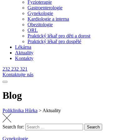
Fyzioterapie
Gastroenterologie
Gynekologie
Kardiologie a interna
Obezitologie
ORL
Praktický lékař pro děti a dorost
Praktický lékař pro dospělé
Lékárna
Aktuality
Kontakty
232 232 321
Kontaktujte nás
Blog
Poliklinika Hůrka
>
Aktuality
Search for:
Search
Gynekologie