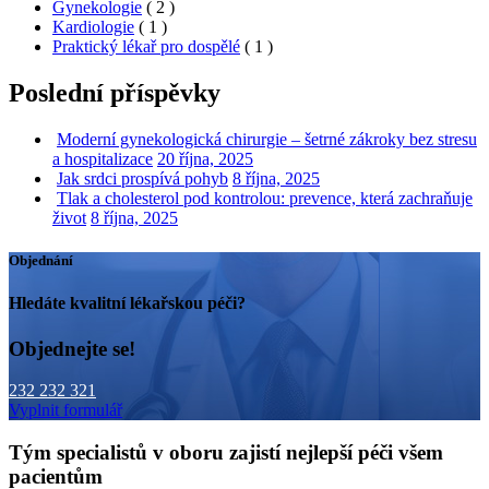
Gynekologie
( 2 )
Kardiologie
( 1 )
Praktický lékař pro dospělé
( 1 )
Poslední příspěvky
Moderní gynekologická chirurgie – šetrné zákroky bez stresu
a hospitalizace
20 října, 2025
Jak srdci prospívá pohyb
8 října, 2025
Tlak a cholesterol pod kontrolou: prevence, která zachraňuje
život
8 října, 2025
Objednání
Hledáte kvalitní lékařskou péči?
Objednejte se!
232 232 321
Vyplnit formulář
Tým specialistů v oboru zajistí nejlepší péči všem
pacientům