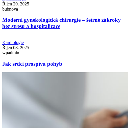
Říjen 20. 2025
bubnova
Moderní gynekologická chirurgie – šetrné zákroky
bez stresu a hospitalizace
Kardiologie
Říjen 08. 2025
wpadmin
Jak srdci prospívá pohyb