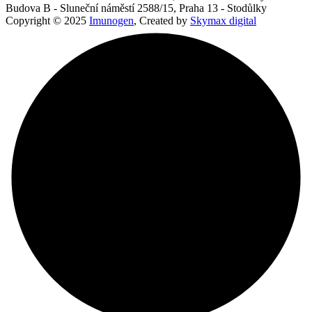
Budova B - Sluneční náměstí 2588/15, Praha 13 - Stodůlky
Copyright © 2025
Imunogen
, Created by
Skymax digital